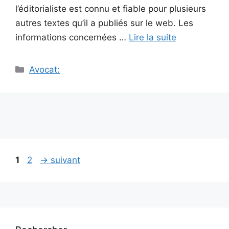
l’éditorialiste est connu et fiable pour plusieurs
autres textes qu’il a publiés sur le web. Les
informations concernées …
Lire la suite
Catégories
Avocat:
Navigation
Page
Page
1
2
→
suivant
des
articles