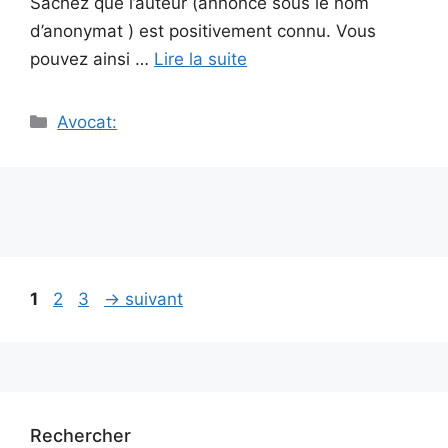
Sachez que l’auteur (annoncé sous le nom
d’anonymat ) est positivement connu. Vous
pouvez ainsi …
Lire la suite
Catégories
Avocat:
Navigation
Page
Page
Page
1
2
3
→
suivant
des
articles
Rechercher