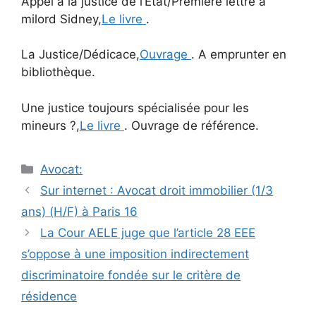
Appel à la justice de l’État/Première lettre à
milord Sidney,
Le livre
.
La Justice/Dédicace,
Ouvrage
. A emprunter en
bibliothèque.
Une justice toujours spécialisée pour les
mineurs ?,
Le livre
. Ouvrage de référence.
Catégories
Avocat:
Navigation
Sur internet : Avocat droit immobilier (1/3
des
ans) (H/F) à Paris 16
articles
La Cour AELE juge que l’article 28 EEE
s’oppose à une imposition indirectement
discriminatoire fondée sur le critère de
résidence