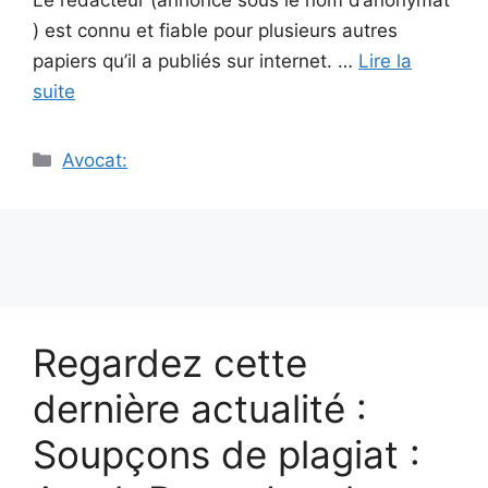
Le rédacteur (annoncé sous le nom d’anonymat
) est connu et fiable pour plusieurs autres
papiers qu’il a publiés sur internet. …
Lire la
suite
Catégories
Avocat:
Regardez cette
dernière actualité :
Soupçons de plagiat :