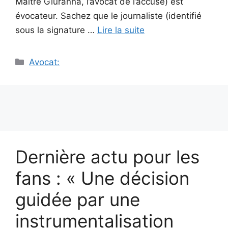
Maître Giuranna, l’avocat de l’accusé) est
évocateur. Sachez que le journaliste (identifié
sous la signature …
Lire la suite
Catégories
Avocat:
Dernière actu pour les
fans : « Une décision
guidée par une
instrumentalisation