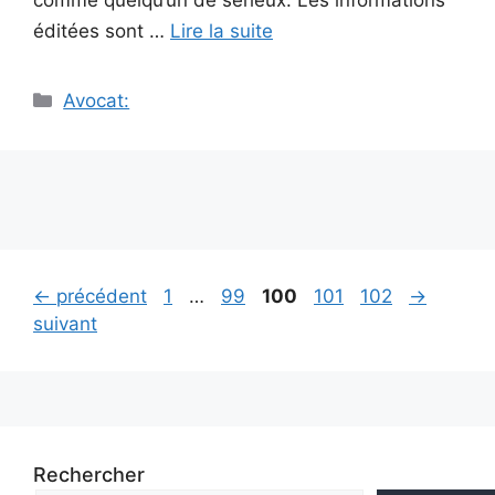
comme quelqu’un de sérieux. Les informations
éditées sont …
Lire la suite
Catégories
Avocat:
Navigation
Page
Page
Page
Page
Page
←
précédent
1
…
99
100
101
102
→
des
suivant
articles
Rechercher