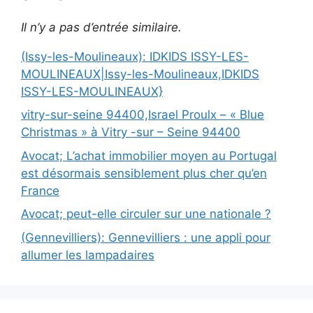
Il n’y a pas d’entrée similaire.
(Issy-les-Moulineaux): IDKIDS ISSY-LES-
MOULINEAUX|Issy-les-Moulineaux,IDKIDS
ISSY-LES-MOULINEAUX}
vitry-sur-seine 94400,Israel Proulx – « Blue
Christmas » à Vitry -sur – Seine 94400
Avocat; L’achat immobilier moyen au Portugal
est désormais sensiblement plus cher qu’en
France
Avocat; peut-elle circuler sur une nationale ?
(Gennevilliers): Gennevilliers : une appli pour
allumer les lampadaires