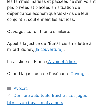
les femmes mariées et pacsées ne s’en voient
pas privées et placées en situation de
dépendance économique vis-à-vis de leur
conjoint », soutiennent les autrices.
Ouvrages sur un thème similaire:
Appel à la justice de l’État/Troisième lettre à
milord Sidney,
(la couverture)
.
La Justice en France,
A voir et à lire.
.
Quand la justice crée l’insécurité,
Ouvrage
.
Catégories
Avocat:
Navigation
Dernière actu toute fraiche : Les juges
des
blésois au travail mais amers
articles