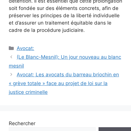
détention. Il est essentiel que cette prolongation
soit fondée sur des éléments concrets, afin de
préserver les principes de la liberté individuelle
et d’assurer un traitement équitable dans le
cadre de la procédure judiciaire.
Catégories
Avocat:
Navigation
(Le Blanc-Mesnil): Un jour nouveau au blanc
des
mesnil
articles
Avocat; Les avocats du barreau briochin en
« grève totale » face au projet de loi sur la
justice criminelle
Rechercher