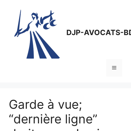
Aller
au
contenu
DJP-AVOCATS-B
Menu
Garde à vue;
“dernière ligne”