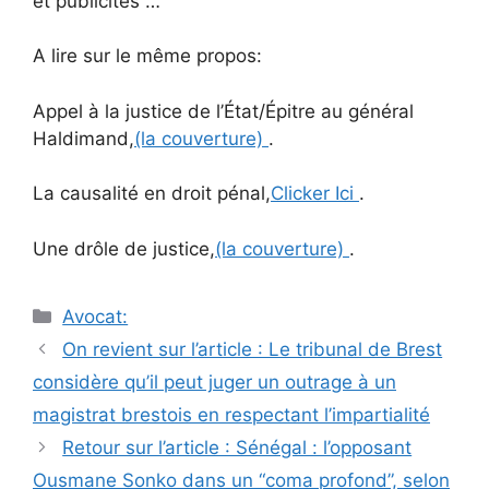
et publicités …
A lire sur le même propos:
Appel à la justice de l’État/Épitre au général
Haldimand,
(la couverture)
.
La causalité en droit pénal,
Clicker Ici
.
Une drôle de justice,
(la couverture)
.
Catégories
Avocat:
Navigation
On revient sur l’article : Le tribunal de Brest
des
considère qu’il peut juger un outrage à un
articles
magistrat brestois en respectant l’impartialité
Retour sur l’article : Sénégal : l’opposant
Ousmane Sonko dans un “coma profond”, selon