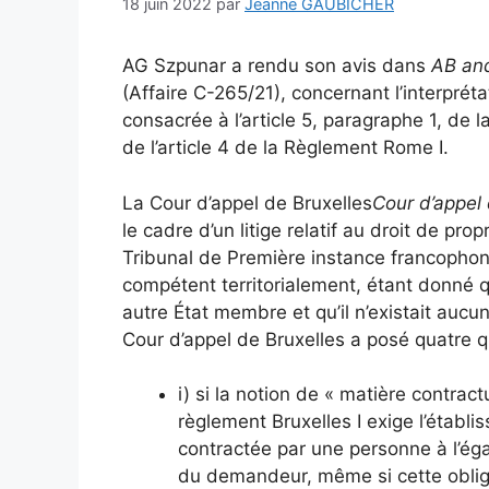
18 juin 2022
par
Jeanne GAUBICHER
AG Szpunar a rendu son avis dans
AB and
(
Affaire C-265/21
), concernant l’interprét
consacrée à l’article 5, paragraphe 1, de l
de l’article 4 de la
Règlement Rome I
.
La Cour d’appel de Bruxelles
Cour d’appel 
le cadre d’un litige relatif au droit de prop
Tribunal de Première instance francophone 
compétent territorialement, étant donné 
autre État membre et qu’il n’existait aucun
Cour d’appel de Bruxelles a posé quatre qu
i) si la notion de « matière contract
règlement Bruxelles I exige l’établi
contractée par une personne à l’égar
du demandeur, même si cette obliga