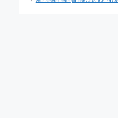
des
Vous aimerez cette parution : JUSTICE. En Cre
articles