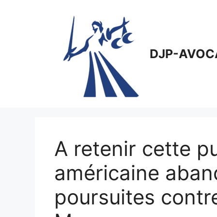
Aller
au
contenu
DJP-AVOC
A retenir cette pu
américaine aban
poursuites contr