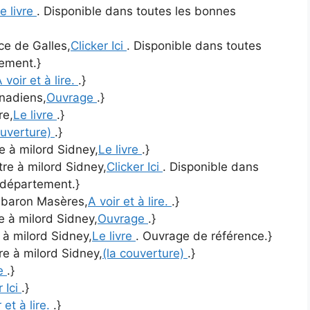
e livre
. Disponible dans toutes les bonnes
nce de Galles,
Clicker Ici
. Disponible dans toutes
tement.}
 voir et à lire.
.}
anadiens,
Ouvrage
.}
re,
Le livre
.}
ouverture)
.}
re à milord Sidney,
Le livre
.}
ttre à milord Sidney,
Clicker Ici
. Disponible dans
 département.}
u baron Masères,
A voir et à lire.
.}
re à milord Sidney,
Ouvrage
.}
e à milord Sidney,
Le livre
. Ouvrage de référence.}
tre à milord Sidney,
(la couverture)
.}
re
.}
r Ici
.}
 et à lire.
.}