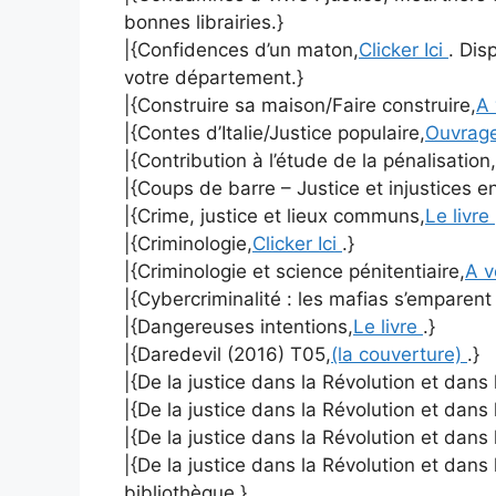
bonnes librairies.}
|{Confidences d’un maton,
Clicker Ici
. Dis
votre département.}
|{Construire sa maison/Faire construire,
A 
|{Contes d’Italie/Justice populaire,
Ouvrag
|{Contribution à l’étude de la pénalisation,
|{Coups de barre – Justice et injustices e
|{Crime, justice et lieux communs,
Le livre
|{Criminologie,
Clicker Ici
.}
|{Criminologie et science pénitentiaire,
A v
|{Cybercriminalité : les mafias s’emparen
|{Dangereuses intentions,
Le livre
.}
|{Daredevil (2016) T05,
(la couverture)
.}
|{De la justice dans la Révolution et dans l
|{De la justice dans la Révolution et dans
|{De la justice dans la Révolution et dans
|{De la justice dans la Révolution et dans 
bibliothèque.}