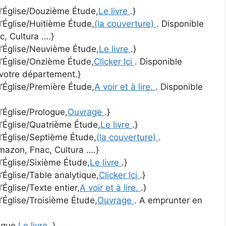
 l’Église/Douzième Étude,
Le livre
.}
l’Église/Huitième Étude,
(la couverture)
. Disponible
c, Cultura ….}
 l’Église/Neuvième Étude,
Le livre
.}
 l’Église/Onzième Étude,
Clicker Ici
. Disponible
 votre département.}
l’Église/Première Étude,
A voir et à lire.
. Disponible
l’Église/Prologue,
Ouvrage
.}
 l’Église/Quatrième Étude,
Le livre
.}
 l’Église/Septième Étude,
(la couverture)
.
Amazon, Fnac, Cultura ….}
l’Église/Sixième Étude,
Le livre
.}
l’Église/Table analytique,
Clicker Ici
.}
’Église/Texte entier,
A voir et à lire.
.}
l’Église/Troisième Étude,
Ouvrage
. A emprunter en
ique,
Le livre
.}