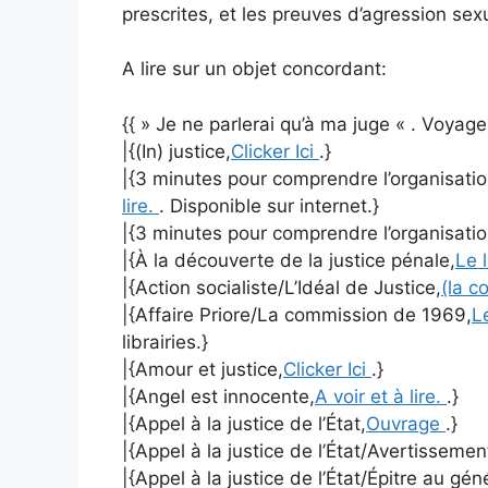
prescrites, et les preuves d’agression sex
A lire sur un objet concordant:
{{ » Je ne parlerai qu’à ma juge « . Voyag
|{(In) justice,
Clicker Ici
.}
|{3 minutes pour comprendre l’organisation
lire.
. Disponible sur internet.}
|{3 minutes pour comprendre l’organisation
|{À la découverte de la justice pénale,
Le 
|{Action socialiste/L’Idéal de Justice,
(la c
|{Affaire Priore/La commission de 1969,
L
librairies.}
|{Amour et justice,
Clicker Ici
.}
|{Angel est innocente,
A voir et à lire.
.}
|{Appel à la justice de l’État,
Ouvrage
.}
|{Appel à la justice de l’État/Avertissemen
|{Appel à la justice de l’État/Épitre au gé