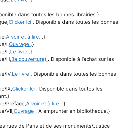
ponible dans toutes les bonnes librairies.}
que,
Clicker Ici
. Disponible dans toutes les bonnes
ue,
A voir et à lire.
.}
ue/I,
Ouvrage
.}
e/II,
Le livre
.}
e/III,
(la couverture)
. Disponible à l’achat sur les
ue/IV,
Le livre
. Disponible dans toutes les bonnes
ue/IX,
Clicker Ici
. Disponible dans toutes les
nt.}
que/Préface,
A voir et à lire.
.}
ue/VII,
Ouvrage
. A emprunter en bibliothèque.}
e des rues de Paris et de ses monuments/Justice