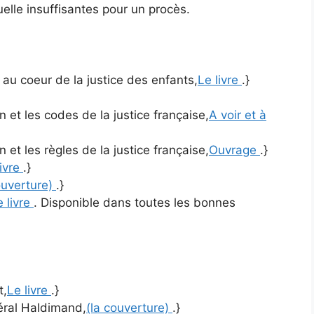
uelle insuffisantes pour un procès.
e au coeur de la justice des enfants,
Le livre
.}
 et les codes de la justice française,
A voir et à
 et les règles de la justice française,
Ouvrage
.}
livre
.}
ouverture)
.}
e livre
. Disponible dans toutes les bonnes
t,
Le livre
.}
néral Haldimand,
(la couverture)
.}