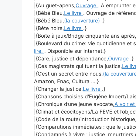
|{Au guet-apens,
Ouvrage
. A emprunter e
|{Bébé Bleu,
Le livre
. Ouvrage de référenc
|{Bébé Bleu,
(la couverture)
.}
|{Bête noire,
Le livre
.}
|{Boîte à jeux/Bridge cinquante ans après
|{Boulevard du crime: vie quotidienne et s
lire.
. Disponible sur internet.}
|{Care, justice et dépendance,
Ouvrage
.}
|{Ces magistrats qui tuent la justice,
Le li
|{C’est un secret entre nous,
(la couvertur
Amazon, Fnac, Cultura ….}
|{Changer la justice,
Le livre
.}
|{Chansons choisies d’Eugène Imbert/Laiss
|{Chronique d’une jeune avocate,
A voir et
|{Climat et écocitoyens/La FEVE et l’objec
|{Code de la route/Introduction historique
|{Comparutions immédiates : quelle justic
|{Condamnés à vivre : justice, meurtriers 