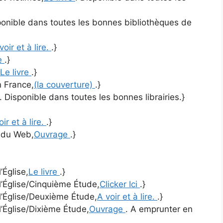
ponible dans toutes les bonnes bibliothèques de
voir et à lire.
.}
e
.}
Le livre
.}
n France,
(la couverture)
.}
. Disponible dans toutes les bonnes librairies.}
oir et à lire.
.}
t du Web,
Ouvrage
.}
’Église,
Le livre
.}
 l’Église/Cinquième Étude,
Clicker Ici
.}
 l’Église/Deuxième Étude,
A voir et à lire.
.}
l’Église/Dixième Étude,
Ouvrage
. A emprunter en