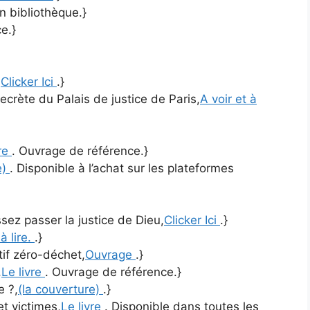
n bibliothèque.}
e.}
,
Clicker Ici
.}
ecrète du Palais de justice de Paris,
A voir et à
vre
. Ouvrage de référence.}
e)
. Disponible à l’achat sur les plateformes
ez passer la justice de Dieu,
Clicker Ici
.}
 à lire.
.}
tif zéro-déchet,
Ouvrage
.}
,
Le livre
. Ouvrage de référence.}
e ?,
(la couverture)
.}
et victimes,
Le livre
. Disponible dans toutes les