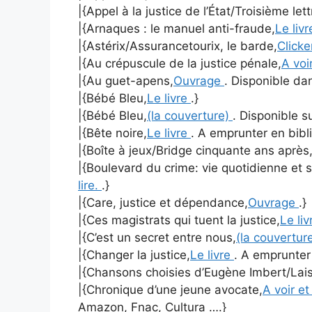
|{Appel à la justice de l’État/Troisième let
|{Arnaques : le manuel anti-fraude,
Le liv
|{Astérix/Assurancetourix, le barde,
Clicke
|{Au crépuscule de la justice pénale,
A voir
|{Au guet-apens,
Ouvrage
. Disponible dan
|{Bébé Bleu,
Le livre
.}
|{Bébé Bleu,
(la couverture)
. Disponible su
|{Bête noire,
Le livre
. A emprunter en bibl
|{Boîte à jeux/Bridge cinquante ans après
|{Boulevard du crime: vie quotidienne et s
lire.
.}
|{Care, justice et dépendance,
Ouvrage
.}
|{Ces magistrats qui tuent la justice,
Le li
|{C’est un secret entre nous,
(la couvertur
|{Changer la justice,
Le livre
. A emprunter
|{Chansons choisies d’Eugène Imbert/Laiss
|{Chronique d’une jeune avocate,
A voir et
Amazon, Fnac, Cultura ….}