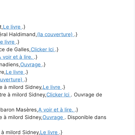
t,
Le livre
.}
néral Haldimand,
(la couverture)
.}
e livre
.}
nce de Galles,
Clicker Ici
.}
 voir et à lire.
.}
anadiens,
Ouvrage
.}
re,
Le livre
.}
ouverture)
.}
re à milord Sidney,
Le livre
.}
ttre à milord Sidney,
Clicker Ici
. Ouvrage de
u baron Masères,
A voir et à lire.
.}
re à milord Sidney,
Ouvrage
. Disponible dans
e à milord Sidney,
Le livre
.}