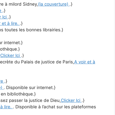
tre à milord Sidney,
(la couverture)
.}
re
.}
r Ici
.}
 et à lire.
.}
s toutes les bonnes librairies.}
r internet.}
iothèque.}
,
Clicker Ici
.}
ecrète du Palais de justice de Paris,
A voir et à
vre
.}
e)
. Disponible sur internet.}
 en bibliothèque.}
ez passer la justice de Dieu,
Clicker Ici
.}
 à lire.
. Disponible à l’achat sur les plateformes