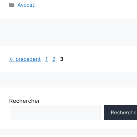
Catégories
Avocat:
Navigation
Page
Page
Page
←
précédent
1
2
3
des
articles
Rechercher
Recherche