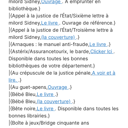
milord Sidney,
Ouvrage
. A emprunter en
bibliothèque.}
|{Appel à la justice de l’État/Sixième lettre à
milord Sidney,
Le livre
. Ouvrage de référence.}
|{Appel à la justice de l’État/Troisième lettre à
milord Sidney,
(la couverture)
.}
|{Arnaques : le manuel anti-fraude,
Le livre
.}
|{Astérix/Assurancetourix, le barde,
Clicker Ici
.
Disponible dans toutes les bonnes
bibliothèques de votre département.}
|{Au crépuscule de la justice pénale,
A voir et à
lire.
.}
|{Au guet-apens,
Ouvrage
.}
|{Bébé Bleu,
Le livre
.}
|{Bébé Bleu,
(la couverture)
.}
|{Bête noire,
Le livre
. Disponible dans toutes les
bonnes librairies.}
|{Boîte à jeux/Bridge cinquante ans