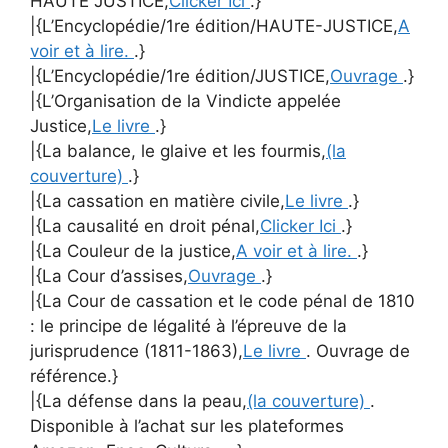
HAUTE JUSTICE,
Clicker Ici
.}
|{L’Encyclopédie/1re édition/HAUTE-JUSTICE,
A
voir et à lire.
.}
|{L’Encyclopédie/1re édition/JUSTICE,
Ouvrage
.}
|{L’Organisation de la Vindicte appelée
Justice,
Le livre
.}
|{La balance, le glaive et les fourmis,
(la
couverture)
.}
|{La cassation en matière civile,
Le livre
.}
|{La causalité en droit pénal,
Clicker Ici
.}
|{La Couleur de la justice,
A voir et à lire.
.}
|{La Cour d’assises,
Ouvrage
.}
|{La Cour de cassation et le code pénal de 1810
: le principe de légalité à l’épreuve de la
jurisprudence (1811-1863),
Le livre
. Ouvrage de
référence.}
|{La défense dans la peau,
(la couverture)
.
Disponible à l’achat sur les plateformes