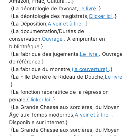
Amazon, Fnac, Cultura ….}
|{La déontologie de l’avocat,
Le livre
.}
|{La déontologie des magistrats,
Clicker Ici
.}
|{La Déposition,
A voir et à lire.
.}
|{La documentation/Durées de
conservation,
Ouvrage
. A emprunter en
bibliothèque.}
|{La fabrique des jugements,
Le livre
. Ouvrage
de référence.}
|{La fabrique du monstre,
(la couverture)
.}
|{La Fille Derrière le Rideau de Douche,
Le livre
.}
|{La fonction réparatrice de la répression
pénale,
Clicker Ici
.}
|{La Grande Chasse aux sorcières, du Moyen
Âge aux Temps modernes,
A voir et à lire.
.
Disponible sur internet.}
|{La Grande Chasse aux sorcières, du Moyen