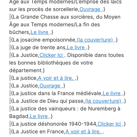
Âge aux Temps modernes/L’emprise des laïcs
sur les procès de sorcellerie,
Ouvrage
.}
|{La Grande Chasse aux sorcières, du Moyen
Âge aux Temps modernes/La fin des
bûchers,
Le livre
.}
|{La josacine empoisonnée,
(la couverture)
.}
|{La juge de trente ans,
Le livre
.}
|{La Justice,
Clicker Ici
. Disponible dans toutes
les bonnes bibliothèques de votre
département.}
|{La justice,
A voir et à lire.
.}
|{La Justice,
Ouvrage
.}
|{La justice dans la France médiévale,
Le livre
.}
|{La Justice de Dieu qui passe,
(la couverture)
.}
|{La justice des vainqueurs : de Nuremberg à
Bagdad,
Le livre
.}
|{La justice déshonorée 1940-1944,
Clicker Ici
.}
|{La Justice en France,
A voir et à lire.
.