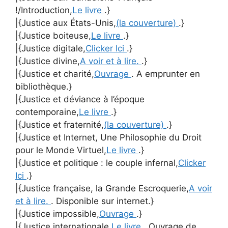
!/Introduction,
Le livre
.}
|{Justice aux États-Unis,
(la couverture)
.}
|{Justice boiteuse,
Le livre
.}
|{Justice digitale,
Clicker Ici
.}
|{Justice divine,
A voir et à lire.
.}
|{Justice et charité,
Ouvrage
. A emprunter en
bibliothèque.}
|{Justice et déviance à l’époque
contemporaine,
Le livre
.}
|{Justice et fraternité,
(la couverture)
.}
|{Justice et Internet, Une Philosophie du Droit
pour le Monde Virtuel,
Le livre
.}
|{Justice et politique : le couple infernal,
Clicker
Ici
.}
|{Justice française, la Grande Escroquerie,
A voir
et à lire.
. Disponible sur internet.}
|{Justice impossible,
Ouvrage
.}
|{Justice internationale,
Le livre
. Ouvrage de