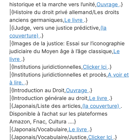
historique et la marche vers l’unité,
Ouvrage
.}
|{Histoire du droit privé allemand/Les droits
anciens germaniques,
Le livre
.}
|{iJudge, vers une justice prédictive,
(la
couverture)
.}
|{Images de la justice: Essai sur l’iconographie
judiciaire du Moyen âge à l’âge classique,
Le
livre
.}
|{Institutions juridictionnelles,
Clicker Ici
.}
|{Institutions juridictionnelles et procès,
A voir et
à lire.
.}
|{Introduction au Droit,
Ouvrage
.}
|{Introduction générale au droit,
Le livre
.}
|{Japonais/Liste des articles,
(la couverture)
.
Disponible à l’achat sur les plateformes
Amazon, Fnac, Cultura ….}
|{Japonais/Vocabulaire,
Le livre
.}
|{Japonais/Vocabulaire/Justice,
Clicker Ici
.}