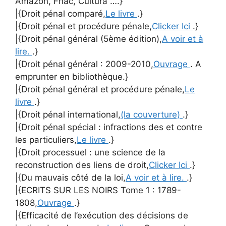
Amazon, Fnac, Cultura ….}
|{Droit pénal comparé,
Le livre
.}
|{Droit pénal et procédure pénale,
Clicker Ici
.}
|{Droit pénal général (5ème édition),
A voir et à
lire.
.}
|{Droit pénal général : 2009-2010,
Ouvrage
. A
emprunter en bibliothèque.}
|{Droit pénal général et procédure pénale,
Le
livre
.}
|{Droit pénal international,
(la couverture)
.}
|{Droit pénal spécial : infractions des et contre
les particuliers,
Le livre
.}
|{Droit processuel : une science de la
reconstruction des liens de droit,
Clicker Ici
.}
|{Du mauvais côté de la loi,
A voir et à lire.
.}
|{ECRITS SUR LES NOIRS Tome 1 : 1789-
1808,
Ouvrage
.}
|{Efficacité de l’exécution des décisions de