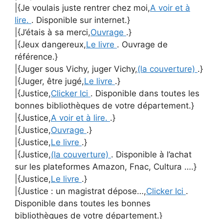
|{Je voulais juste rentrer chez moi,
A voir et à
lire.
. Disponible sur internet.}
|{J’étais à sa merci,
Ouvrage
.}
|{Jeux dangereux,
Le livre
. Ouvrage de
référence.}
|{Juger sous Vichy, juger Vichy,
(la couverture)
.}
|{Juger, être jugé,
Le livre
.}
|{Justice,
Clicker Ici
. Disponible dans toutes les
bonnes bibliothèques de votre département.}
|{Justice,
A voir et à lire.
.}
|{Justice,
Ouvrage
.}
|{Justice,
Le livre
.}
|{Justice,
(la couverture)
. Disponible à l’achat
sur les plateformes Amazon, Fnac, Cultura ….}
|{Justice,
Le livre
.}
|{Justice : un magistrat dépose…,
Clicker Ici
.
Disponible dans toutes les bonnes
bibliothèques de votre département.}