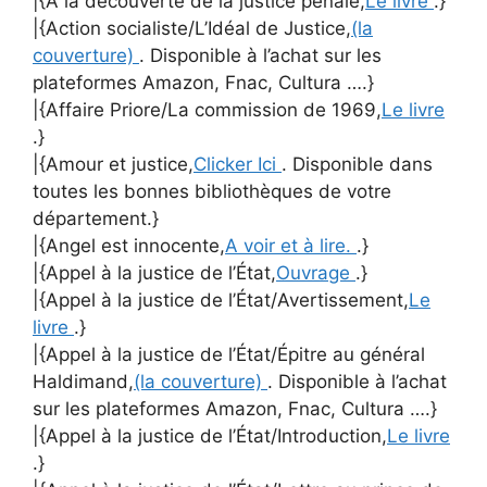
|{À la découverte de la justice pénale,
Le livre
.}
|{Action socialiste/L’Idéal de Justice,
(la
couverture)
. Disponible à l’achat sur les
plateformes Amazon, Fnac, Cultura ….}
|{Affaire Priore/La commission de 1969,
Le livre
.}
|{Amour et justice,
Clicker Ici
. Disponible dans
toutes les bonnes bibliothèques de votre
département.}
|{Angel est innocente,
A voir et à lire.
.}
|{Appel à la justice de l’État,
Ouvrage
.}
|{Appel à la justice de l’État/Avertissement,
Le
livre
.}
|{Appel à la justice de l’État/Épitre au général
Haldimand,
(la couverture)
. Disponible à l’achat
sur les plateformes Amazon, Fnac, Cultura ….}
|{Appel à la justice de l’État/Introduction,
Le livre
.}