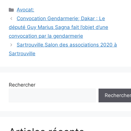
Catégories
Avocat:
Navigation
Convocation Gendarmerie; Dakar : Le
des
député Guy Marius Sagna fait l’objet d’une
articles
convocation par la gendarmerie
Sartrouville,Salon des associations 2020 à
Sartrouville
Rechercher
Recherche