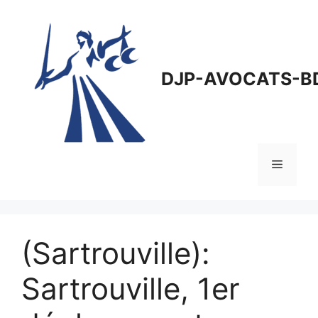
Aller
au
contenu
DJP-AVOCATS-B
Menu
(Sartrouville):
Sartrouville, 1er