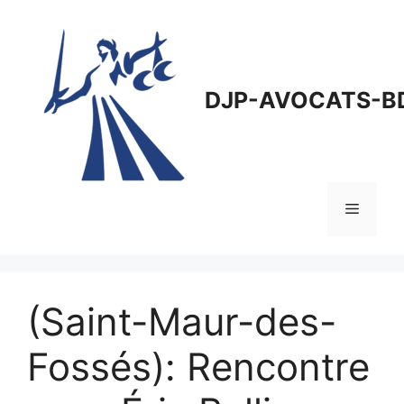
Aller
au
contenu
DJP-AVOCATS-B
Menu
(Saint-Maur-des-
Fossés): Rencontre