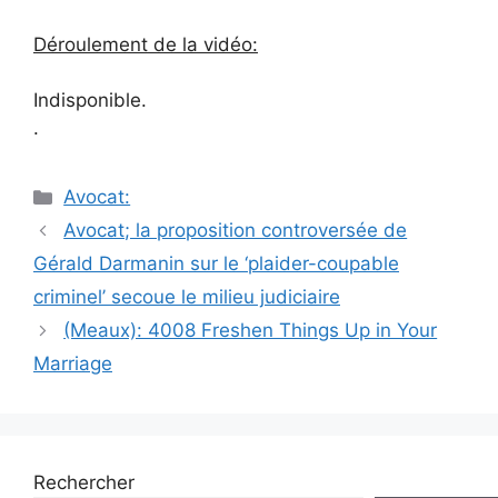
Déroulement de la vidéo:
Indisponible.
.
Catégories
Avocat:
Navigation
Avocat; la proposition controversée de
des
Gérald Darmanin sur le ‘plaider-coupable
articles
criminel’ secoue le milieu judiciaire
(Meaux): 4008 Freshen Things Up in Your
Marriage
Rechercher