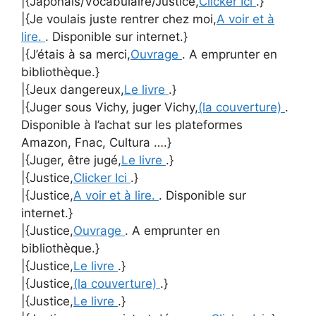
|{Japonais/Vocabulaire/Justice,
Clicker Ici
.}
|{Je voulais juste rentrer chez moi,
A voir et à
lire.
. Disponible sur internet.}
|{J’étais à sa merci,
Ouvrage
. A emprunter en
bibliothèque.}
|{Jeux dangereux,
Le livre
.}
|{Juger sous Vichy, juger Vichy,
(la couverture)
.
Disponible à l’achat sur les plateformes
Amazon, Fnac, Cultura ….}
|{Juger, être jugé,
Le livre
.}
|{Justice,
Clicker Ici
.}
|{Justice,
A voir et à lire.
. Disponible sur
internet.}
|{Justice,
Ouvrage
. A emprunter en
bibliothèque.}
|{Justice,
Le livre
.}
|{Justice,
(la couverture)
.}
|{Justice,
Le livre
.}