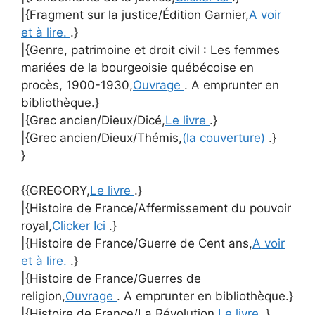
|{Fragment sur la justice/Édition Garnier,
A voir
et à lire.
.}
|{Genre, patrimoine et droit civil : Les femmes
mariées de la bourgeoisie québécoise en
procès, 1900-1930,
Ouvrage
. A emprunter en
bibliothèque.}
|{Grec ancien/Dieux/Dicé,
Le livre
.}
|{Grec ancien/Dieux/Thémis,
(la couverture)
.}
}
{{GREGORY,
Le livre
.}
|{Histoire de France/Affermissement du pouvoir
royal,
Clicker Ici
.}
|{Histoire de France/Guerre de Cent ans,
A voir
et à lire.
.}
|{Histoire de France/Guerres de
religion,
Ouvrage
. A emprunter en bibliothèque.}
|{Histoire de France/La Révolution,
Le livre
.}