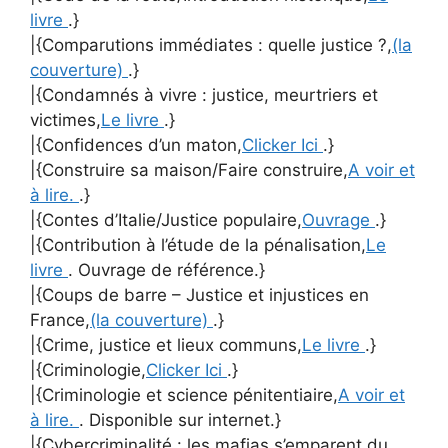
livre
.}
|{Comparutions immédiates : quelle justice ?,
(la
couverture)
.}
|{Condamnés à vivre : justice, meurtriers et
victimes,
Le livre
.}
|{Confidences d’un maton,
Clicker Ici
.}
|{Construire sa maison/Faire construire,
A voir et
à lire.
.}
|{Contes d’Italie/Justice populaire,
Ouvrage
.}
|{Contribution à l’étude de la pénalisation,
Le
livre
. Ouvrage de référence.}
|{Coups de barre – Justice et injustices en
France,
(la couverture)
.}
|{Crime, justice et lieux communs,
Le livre
.}
|{Criminologie,
Clicker Ici
.}
|{Criminologie et science pénitentiaire,
A voir et
à lire.
. Disponible sur internet.}
|{Cybercriminalité : les mafias s’emparent du