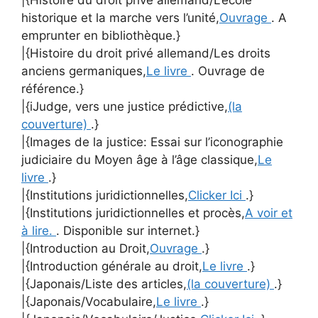
|{Histoire du droit privé allemand/L’école
historique et la marche vers l’unité,
Ouvrage
. A
emprunter en bibliothèque.}
|{Histoire du droit privé allemand/Les droits
anciens germaniques,
Le livre
. Ouvrage de
référence.}
|{iJudge, vers une justice prédictive,
(la
couverture)
.}
|{Images de la justice: Essai sur l’iconographie
judiciaire du Moyen âge à l’âge classique,
Le
livre
.}
|{Institutions juridictionnelles,
Clicker Ici
.}
|{Institutions juridictionnelles et procès,
A voir et
à lire.
. Disponible sur internet.}
|{Introduction au Droit,
Ouvrage
.}
|{Introduction générale au droit,
Le livre
.}
|{Japonais/Liste des articles,
(la couverture)
.}
|{Japonais/Vocabulaire,
Le livre
.}