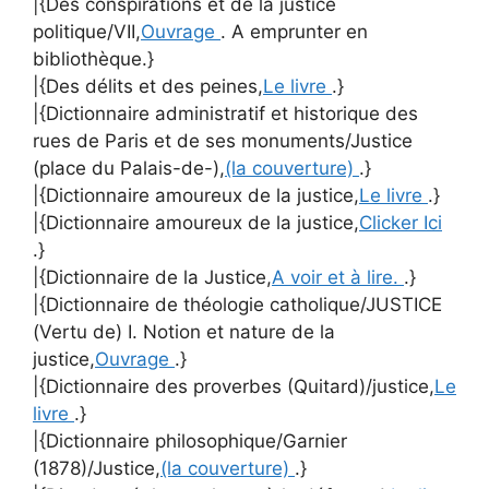
|{Des conspirations et de la justice
politique/VII,
Ouvrage
. A emprunter en
bibliothèque.}
|{Des délits et des peines,
Le livre
.}
|{Dictionnaire administratif et historique des
rues de Paris et de ses monuments/Justice
(place du Palais-de-),
(la couverture)
.}
|{Dictionnaire amoureux de la justice,
Le livre
.}
|{Dictionnaire amoureux de la justice,
Clicker Ici
.}
|{Dictionnaire de la Justice,
A voir et à lire.
.}
|{Dictionnaire de théologie catholique/JUSTICE
(Vertu de) I. Notion et nature de la
justice,
Ouvrage
.}
|{Dictionnaire des proverbes (Quitard)/justice,
Le
livre
.}
|{Dictionnaire philosophique/Garnier
(1878)/Justice,
(la couverture)
.}