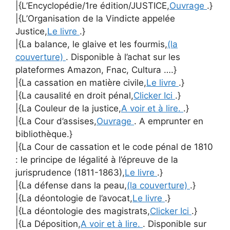
|{L’Encyclopédie/1re édition/JUSTICE,
Ouvrage
.}
|{L’Organisation de la Vindicte appelée
Justice,
Le livre
.}
|{La balance, le glaive et les fourmis,
(la
couverture)
. Disponible à l’achat sur les
plateformes Amazon, Fnac, Cultura ….}
|{La cassation en matière civile,
Le livre
.}
|{La causalité en droit pénal,
Clicker Ici
.}
|{La Couleur de la justice,
A voir et à lire.
.}
|{La Cour d’assises,
Ouvrage
. A emprunter en
bibliothèque.}
|{La Cour de cassation et le code pénal de 1810
: le principe de légalité à l’épreuve de la
jurisprudence (1811-1863),
Le livre
.}
|{La défense dans la peau,
(la couverture)
.}
|{La déontologie de l’avocat,
Le livre
.}
|{La déontologie des magistrats,
Clicker Ici
.}
|{La Déposition,
A voir et à lire.
. Disponible sur