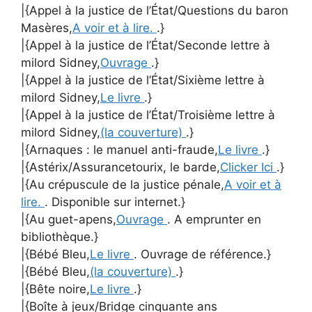
|{Appel à la justice de l’État/Questions du baron
Masères,
A voir et à lire.
.}
|{Appel à la justice de l’État/Seconde lettre à
milord Sidney,
Ouvrage
.}
|{Appel à la justice de l’État/Sixième lettre à
milord Sidney,
Le livre
.}
|{Appel à la justice de l’État/Troisième lettre à
milord Sidney,
(la couverture)
.}
|{Arnaques : le manuel anti-fraude,
Le livre
.}
|{Astérix/Assurancetourix, le barde,
Clicker Ici
.}
|{Au crépuscule de la justice pénale,
A voir et à
lire.
. Disponible sur internet.}
|{Au guet-apens,
Ouvrage
. A emprunter en
bibliothèque.}
|{Bébé Bleu,
Le livre
. Ouvrage de référence.}
|{Bébé Bleu,
(la couverture)
.}
|{Bête noire,
Le livre
.}
|{Boîte à jeux/Bridge cinquante ans