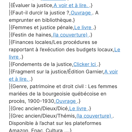
|{Évaluer la justice,
A voir et à lire.
.}
|{Faut-il durcir la justice ?,
Ouvrage
. A
emprunter en bibliothèque.}
|{Femmes et justice pénale,
Le livre
.}
|{Festin de haines,
(la couverture)
.}
|{Finances locales/Les procédures se
rapportant à l’exécution des budgets locaux,
Le
livre
.}
|{Fondements de la justice,
Clicker Ici
.}
|{Fragment sur la justice/Édition Garnier,
A voir
et à lire.
.}
|{Genre, patrimoine et droit civil : Les femmes
mariées de la bourgeoisie québécoise en
procès, 1900-1930,
Ouvrage
.}
|{Grec ancien/Dieux/Dicé,
Le livre
.}
|{Grec ancien/Dieux/Thémis,
(la couverture)
.
Disponible à l’achat sur les plateformes
Amazon, Fnac, Cultura ….}