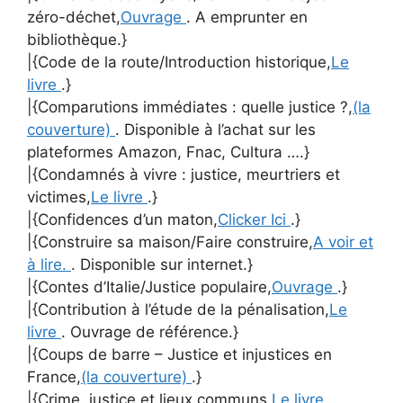
zéro-déchet,
Ouvrage
. A emprunter en
bibliothèque.}
|{Code de la route/Introduction historique,
Le
livre
.}
|{Comparutions immédiates : quelle justice ?,
(la
couverture)
. Disponible à l’achat sur les
plateformes Amazon, Fnac, Cultura ….}
|{Condamnés à vivre : justice, meurtriers et
victimes,
Le livre
.}
|{Confidences d’un maton,
Clicker Ici
.}
|{Construire sa maison/Faire construire,
A voir et
à lire.
. Disponible sur internet.}
|{Contes d’Italie/Justice populaire,
Ouvrage
.}
|{Contribution à l’étude de la pénalisation,
Le
livre
. Ouvrage de référence.}
|{Coups de barre – Justice et injustices en
France,
(la couverture)
.}
|{Crime, justice et lieux communs,
Le livre
.