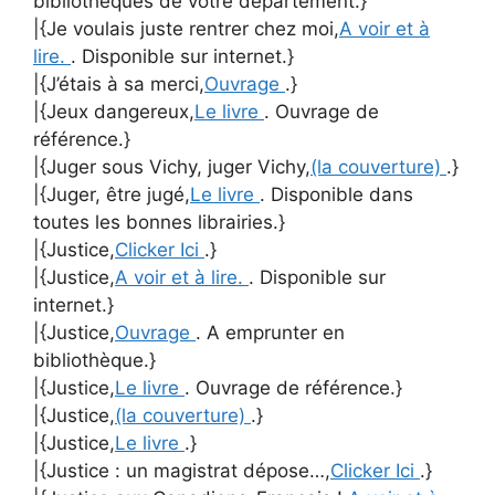
bibliothèques de votre département.}
|{Je voulais juste rentrer chez moi,
A voir et à
lire.
. Disponible sur internet.}
|{J’étais à sa merci,
Ouvrage
.}
|{Jeux dangereux,
Le livre
. Ouvrage de
référence.}
|{Juger sous Vichy, juger Vichy,
(la couverture)
.}
|{Juger, être jugé,
Le livre
. Disponible dans
toutes les bonnes librairies.}
|{Justice,
Clicker Ici
.}
|{Justice,
A voir et à lire.
. Disponible sur
internet.}
|{Justice,
Ouvrage
. A emprunter en
bibliothèque.}
|{Justice,
Le livre
. Ouvrage de référence.}
|{Justice,
(la couverture)
.}
|{Justice,
Le livre
.}
|{Justice : un magistrat dépose…,
Clicker Ici
.}