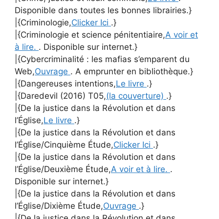
Disponible dans toutes les bonnes librairies.}
|{Criminologie,
Clicker Ici
.}
|{Criminologie et science pénitentiaire,
A voir et
à lire.
. Disponible sur internet.}
|{Cybercriminalité : les mafias s’emparent du
Web,
Ouvrage
. A emprunter en bibliothèque.}
|{Dangereuses intentions,
Le livre
.}
|{Daredevil (2016) T05,
(la couverture)
.}
|{De la justice dans la Révolution et dans
l’Église,
Le livre
.}
|{De la justice dans la Révolution et dans
l’Église/Cinquième Étude,
Clicker Ici
.}
|{De la justice dans la Révolution et dans
l’Église/Deuxième Étude,
A voir et à lire.
.
Disponible sur internet.}
|{De la justice dans la Révolution et dans
l’Église/Dixième Étude,
Ouvrage
.}
|{De la justice dans la Révolution et dans