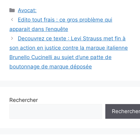
Catégories
Avocat:
Navigation
Edito tout frais : ce gros problème qui
des
apparait dans l’enquête
articles
Decouvrez ce texte : Levi Strauss met fin à
son action en justice contre la marque italienne
Brunello Cucinelli au sujet d’une patte de
boutonnage de marque déposée
Rechercher
Recherche