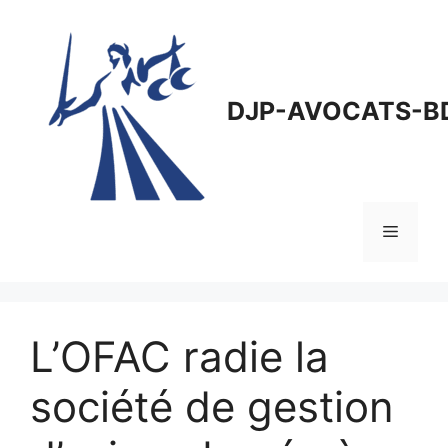
Aller
au
contenu
DJP-AVOCATS-B
Menu
L’OFAC radie la
société de gestion