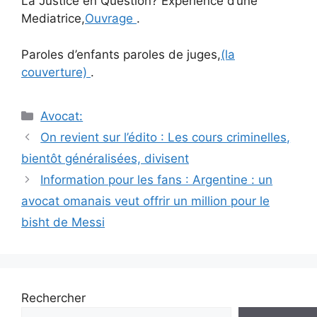
La Justice en Question? Experience d’une
Mediatrice,
Ouvrage
.
Paroles d’enfants paroles de juges,
(la
couverture)
.
Catégories
Avocat:
Navigation
On revient sur l’édito : Les cours criminelles,
des
bientôt généralisées, divisent
articles
Information pour les fans : Argentine : un
avocat omanais veut offrir un million pour le
bisht de Messi
Rechercher