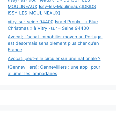
(Issy-les-Moulineaux): IDKIDS ISSY-LES-
MOULINEAUX|Issy-les-Moulineaux,IDKIDS
ISSY-LES-MOULINEAUX}
vitry-sur-seine 94400,Israel Proulx – « Blue
Christmas » à Vitry -sur – Seine 94400
Avocat; L’achat immobilier moyen au Portugal
est désormais sensiblement plus cher qu’en
France
Avocat; peut-elle circuler sur une nationale ?
(Gennevilliers): Gennevilliers : une appli pour
allumer les lampadaires