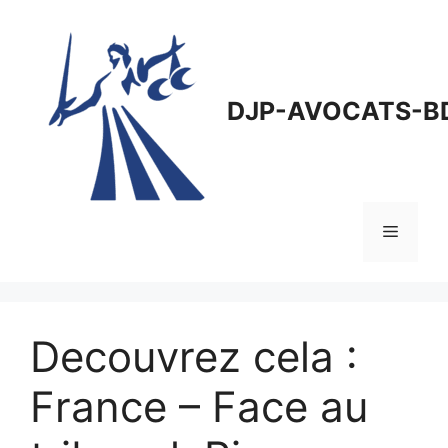
Aller
au
contenu
DJP-AVOCATS-B
Menu
Decouvrez cela :
France – Face au