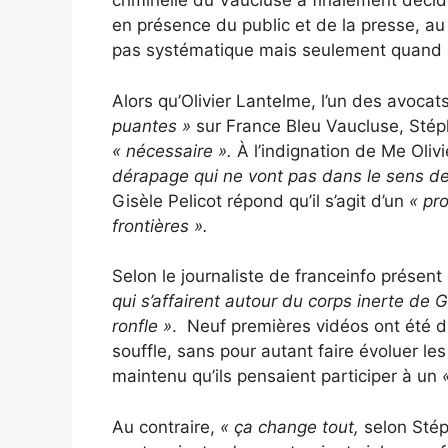
criminelle du Vaucluse a finalement décid
en présence du public et de la presse, au 
pas systématique mais seulement quand ell
Alors qu’Olivier Lantelme, l’un des avoca
puantes »
sur France Bleu Vaucluse, Stép
« nécessaire ».
À l’indignation de Me Olivi
dérapage qui ne vont pas dans le sens de c
Gisèle Pelicot répond qu’il s’agit d’un
« pr
frontières ».
Selon le journaliste de franceinfo présen
qui s’affairent autour du corps inerte de G
ronfle »
. Neuf premières vidéos ont été d
souffle, sans pour autant faire évoluer l
maintenu qu’ils pensaient participer à un
Au contraire,
« ça change tout,
selon Sté