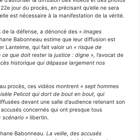
é d’autoriser la diffusion des vidéos et des photos
22e jour du procès, en précisant qu’elle ne sera
e est nécessaire à la manifestation de la vérité.
ts de la défense, a dénoncé des
« images
hane Babonneau estime que leur diffusion est
er Lantelme, qui fait valoir un
« risque de
e que doit rester la justice : digne »,
l’avocat de
ocès historique qui dépasse largement nos
t au procès, ces vidéos montrent
« sept hommes
isèle Pelicot qui dort de bout en bout, qui
iffusées devant une salle d’audience retenant son
es accusés concernés qui ont presque tous
« scénario »
libertin.
phane Babonneau.
La veille, des accusés