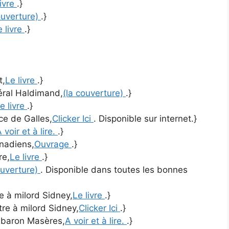
livre
.}
ouverture)
.}
e livre
.}
t,
Le livre
.}
néral Haldimand,
(la couverture)
.}
e livre
.}
nce de Galles,
Clicker Ici
. Disponible sur internet.}
 voir et à lire.
.}
anadiens,
Ouvrage
.}
re,
Le livre
.}
ouverture)
. Disponible dans toutes les bonnes
re à milord Sidney,
Le livre
.}
ttre à milord Sidney,
Clicker Ici
.}
u baron Masères,
A voir et à lire.
.}