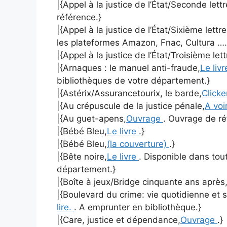
|{Appel à la justice de l’État/Seconde lett
référence.}
|{Appel à la justice de l’État/Sixième lettr
les plateformes Amazon, Fnac, Cultura ….
|{Appel à la justice de l’État/Troisième let
|{Arnaques : le manuel anti-fraude,
Le liv
bibliothèques de votre département.}
|{Astérix/Assurancetourix, le barde,
Clicke
|{Au crépuscule de la justice pénale,
A voir
|{Au guet-apens,
Ouvrage
. Ouvrage de ré
|{Bébé Bleu,
Le livre
.}
|{Bébé Bleu,
(la couverture)
.}
|{Bête noire,
Le livre
. Disponible dans tou
département.}
|{Boîte à jeux/Bridge cinquante ans après
|{Boulevard du crime: vie quotidienne et s
lire.
. A emprunter en bibliothèque.}
|{Care, justice et dépendance,
Ouvrage
.}